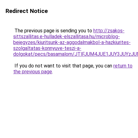
Redirect Notice
The previous page is sending you to
http://zsakos-
sittszallitas.e-hulladek-elszallitasa.hu/microblog-
bejegyzes/kiuritsunk-az-aggodalmakbol-a-hazkiurites-
szolgaltatas-konnyuve-teszi-a-
dolgokat/pecs/basamalom/JTlFJUM4JUE1JUY3JUY
If you do not want to visit that page, you can
return to
the previous page
.