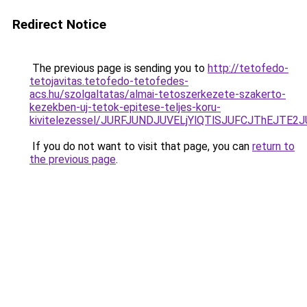
Redirect Notice
The previous page is sending you to
http://tetofedo-
tetojavitas.tetofedo-tetofedes-
acs.hu/szolgaltatas/almai-tetoszerkezete-szakerto-
kezekben-uj-tetok-epitese-teljes-koru-
kivitelezessel/JURFJUNDJUVELjYlQTlSJUFCJThEJTE
If you do not want to visit that page, you can
return to
the previous page
.