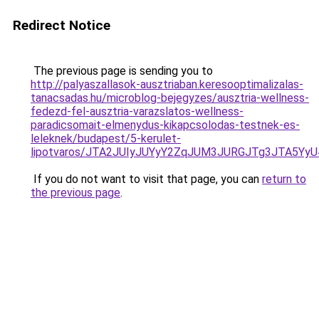
Redirect Notice
The previous page is sending you to
http://palyaszallasok-ausztriaban.keresooptimalizalas-
tanacsadas.hu/microblog-bejegyzes/ausztria-wellness-
fedezd-fel-ausztria-varazslatos-wellness-
paradicsomait-elmenydus-kikapcsolodas-testnek-es-
leleknek/budapest/5-kerulet-
lipotvaros/JTA2JUIyJUYyY2ZqJUM3JURGJTg3JTA5
If you do not want to visit that page, you can
return to
the previous page
.